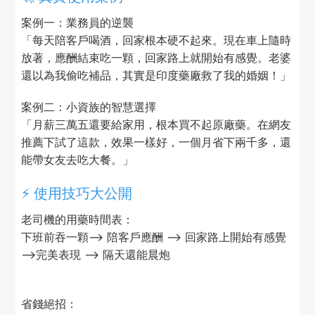
案例一：業務員的逆襲
「每天陪客戶喝酒，回家根本硬不起來。現在車上隨時
放著，應酬結束吃一顆，回家路上就開始有感覺。老婆
還以為我偷吃補品，其實是印度藥廠救了我的婚姻！」
案例二：小資族的智慧選擇
「月薪三萬五還要給家用，根本買不起原廠藥。在網友
推薦下試了這款，效果一樣好，一個月省下兩千多，還
能帶女友去吃大餐。」
⚡ 使用技巧大公開
老司機的用藥時間表：
下班前吞一顆--> 陪客戶應酬 --> 回家路上開始有感覺
-->完美表現 --> 隔天還能晨炮
省錢絕招：