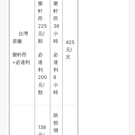
樂
樂
軒
軒
昂
昂
225
36
台灣
元/
小
原廠
顆
時
425
元/
樂軒昂
必
必
次
+必達利
達
達
利
利
200
8
元/
小
顆
時
助
勃
138
增
元/