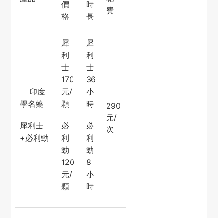
價
時
費
格
長
犀
犀
利
利
士
士
170
36
印度
元/
小
學名藥
顆
時
290
元/
犀利士
必
必
次
+必利勁
利
利
勁
勁
120
8
元/
小
顆
時