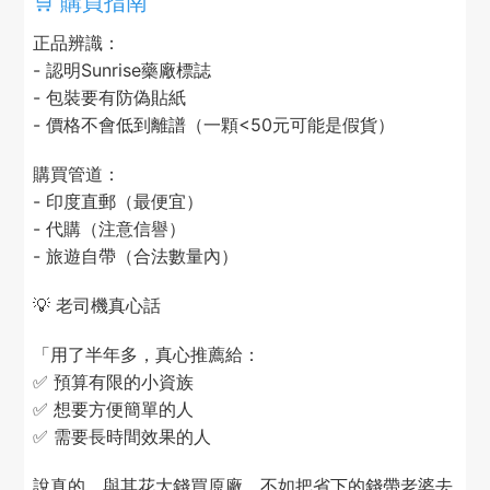
🛒 購買指南
正品辨識：
- 認明Sunrise藥廠標誌
- 包裝要有防偽貼紙
- 價格不會低到離譜（一顆<50元可能是假貨）
購買管道：
- 印度直郵（最便宜）
- 代購（注意信譽）
- 旅遊自帶（合法數量內）
💡 老司機真心話
「用了半年多，真心推薦給：
✅ 預算有限的小資族
✅ 想要方便簡單的人
✅ 需要長時間效果的人
說真的，與其花大錢買原廠，不如把省下的錢帶老婆去