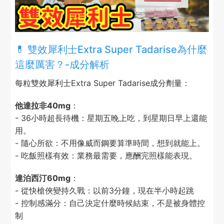
💊 雙效犀利士Extra Super Tadarise為什麼
這麼厲害？-成分解析
每粒雙效犀利士Extra Super Tadarise成分劑量：
他達拉非40mg
：
- 36小時超長待機：星期五晚上吃，到星期日早上還能
用。
- 隨心所欲：不用像威而鋼要算準時間，想到就能上。
- 吃飯照樣有效：業務最需要，應酬完照樣能表現。
達泊西汀60mg
：
- 從快槍俠變持久戰：以前3分鐘，現在半小時起跳
- 控制感滿分：自己決定什麼時候結束，不是被身體控
制