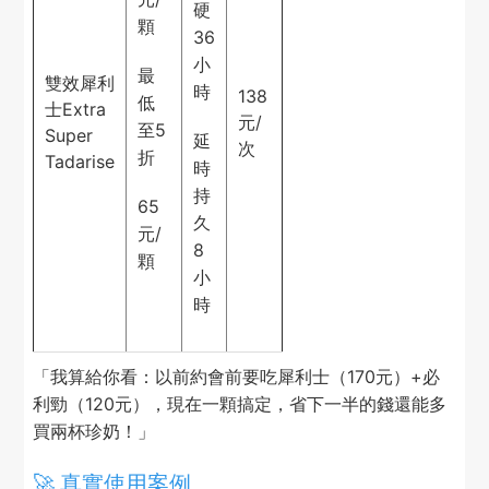
硬
顆
36
小
最
雙效犀利
時
138
低
士Extra
元/
至5
Super
延
次
折
Tadarise
時
持
65
久
元/
8
顆
小
時
「我算給你看：以前約會前要吃犀利士（170元）+必
利勁（120元），現在一顆搞定，省下一半的錢還能多
買兩杯珍奶！」
🚀 真實使用案例