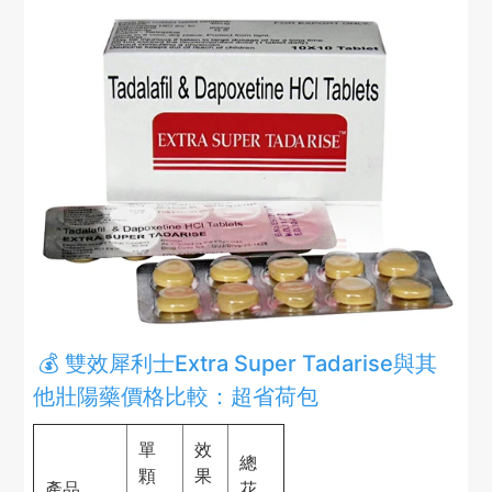
💰 雙效犀利士Extra Super Tadarise與其
他壯陽藥價格比較：超省荷包
單
效
總
顆
果
產品
花