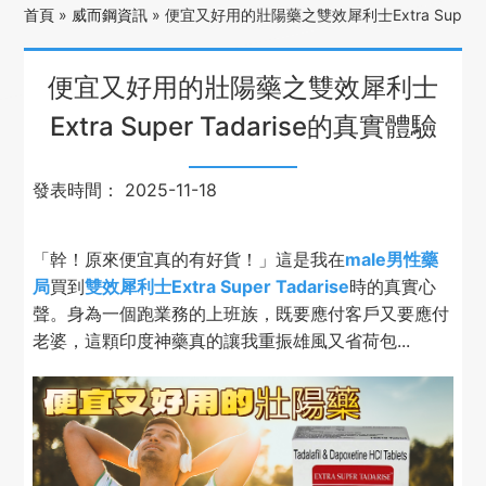
首頁
»
威而鋼資訊
»
便宜又好用的壯陽藥之雙效犀利士Extra Super T
便宜又好用的壯陽藥之雙效犀利士
Extra Super Tadarise的真實體驗
發表時間：
2025-11-18
「幹！原來便宜真的有好貨！」這是我在
male男性藥
局
買到
雙效犀利士
Extra Super Tadarise
時的真實心
聲。身為一個跑業務的上班族，既要應付客戶又要應付
老婆，這顆印度神藥真的讓我重振雄風又省荷包...