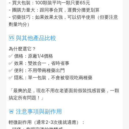
- 買大包裝：100顆裝平均一顆只要65元
- 團購力量大：跟同事合買，運費分攤更划算
- 切藥技巧：如果效果太強，可以切半使用（但要注意
劑量均分）
🆚 與其他產品比較
為什麼選它？
✅ 價格：原廠1/4價格
✅ 效果：雙效合一，省時省事
✅ 便利：不用帶兩種藥出門
✅ 隱私：單一包裝，不會被發現吃兩種藥
「最爽的是，現在不用在老婆面前假裝找感冒藥，一顆
搞定所有問題！」
🚨 注意事項與副作用
輕微副作用（通常2-3次後就適應）：