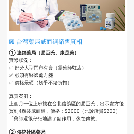
🏪 台灣藥局威而鋼銷售真相
① 連鎖藥局（屈臣氏、康是美）
實際狀況：
✅ 部分大型門市有賣（需藥師駐店）
✅ 必須有醫師處方箋
✅ 價格最硬（幾乎不給折扣）
真實案例：
上個月一位上班族在台北信義區的屈臣氏，出示處方後
買到4顆裝威而鋼，價格：$2000（比診所貴$200）
「藥師還很仔細地講了副作用，像在傳教」
② 傳統社區藥局