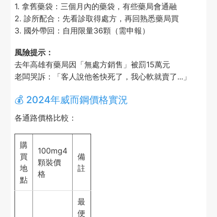
1. 拿舊藥袋：三個月內的藥袋，有些藥局會通融
2. 診所配合：先看診取得處方，再回熟悉藥局買
3. 國外帶回：自用限量36顆（需申報）
風險提示：
去年高雄有藥局因「無處方銷售」被罰15萬元
老闆哭訴：「客人說他爸快死了，我心軟就賣了...」
💰 2024年威而鋼價格實況
各通路價格比較：
購
100mg4
買
備
顆裝價
地
註
格
點
最
便