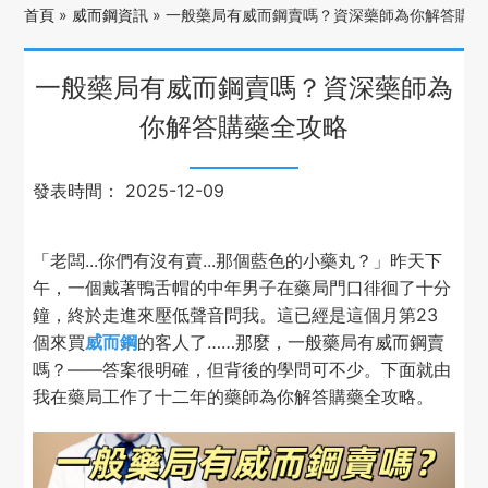
首頁
»
威而鋼資訊
»
一般藥局有威而鋼賣嗎？資深藥師為你解答購藥
一般藥局有威而鋼賣嗎？資深藥師為
你解答購藥全攻略
發表時間：
2025-12-09
「老闆...你們有沒有賣...那個藍色的小藥丸？」昨天下
午，一個戴著鴨舌帽的中年男子在藥局門口徘徊了十分
鐘，終於走進來壓低聲音問我。這已經是這個月第23
個來買
威而鋼
的客人了……那麼，一般藥局有威而鋼賣
嗎？——答案很明確，但背後的學問可不少。下面就由
我在藥局工作了十二年的藥師為你解答購藥全攻略。