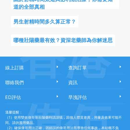
道的全部真相
男生射精時間多久算正常？
香港
哪種壯陽藥最有效？資深老藥師為你解迷思
線上訂購
查詢訂單
聯絡我們
資訊
ED評估
早洩評估
偉佰
溫馨提醒：
（1）使用雙效偉哥等壯陽藥時請謹慎，因個人體質差異，用量及效果可能不
同。請勿濫用藥品。
（2）確保偉哥用法正確，因錯誤的偉哥用法而導致任何事故，本站概不負