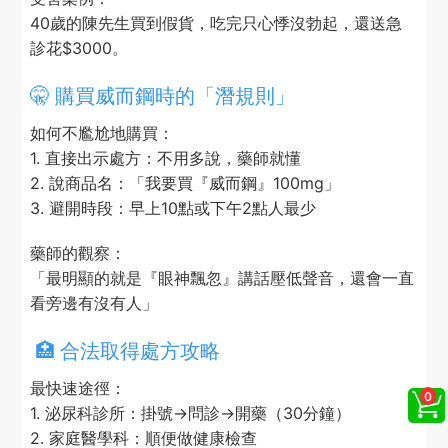
40歲的陳先生買到假貨，吃完只心悸沒勃起，還送急
診花$3000。
🤫 購買威而鋼時的「潛規則」
如何不尷尬地購買：
1. 直接出示處方：不用多說，藥師就懂
2. 說商品名：「我要買『威而鋼』100mg」
3. 避開時段：早上10點或下午2點人最少
藥師的觀察：
「最明顯的就是『眼神飄忽』講話壓低聲音，還會一直
看旁邊有沒有人」
🏥 合法取得處方攻略
最快速途徑：
1. 泌尿科診所：掛號→問診→開藥（30分鐘）
2. 家庭醫學科：順便做健康檢查