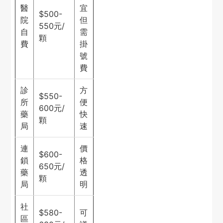
醫
宜
$500-
院
但
550元/
自
需
顆
費
掛
號
費
診
方
$550-
所
便
600元/
藥
快
顆
局
速
連
價
$600-
鎖
格
650元/
藥
透
顆
局
明
社
$580-
可
區