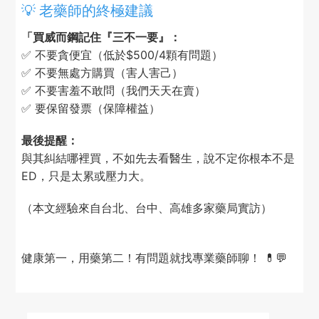
💡 老藥師的終極建議
「買威而鋼記住『三不一要』：
✅ 不要貪便宜（低於$500/4顆有問題）
✅ 不要無處方購買（害人害己）
✅ 不要害羞不敢問（我們天天在賣）
✅ 要保留發票（保障權益）
最後提醒：
與其糾結哪裡買，不如先去看醫生，說不定你根本不是
ED，只是太累或壓力大。
（本文經驗來自台北、台中、高雄多家藥局實訪）
健康第一，用藥第二！有問題就找專業藥師聊！ 💊💬