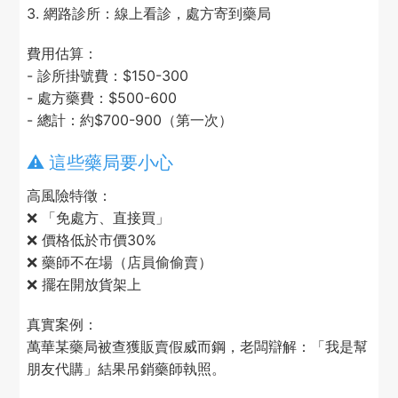
3. 網路診所：線上看診，處方寄到藥局
費用估算：
- 診所掛號費：$150-300
- 處方藥費：$500-600
- 總計：約$700-900（第一次）
⚠️ 這些藥局要小心
高風險特徵：
❌ 「免處方、直接買」
❌ 價格低於市價30%
❌ 藥師不在場（店員偷偷賣）
❌ 擺在開放貨架上
真實案例：
萬華某藥局被查獲販賣假威而鋼，老闆辯解：「我是幫
朋友代購」結果吊銷藥師執照。