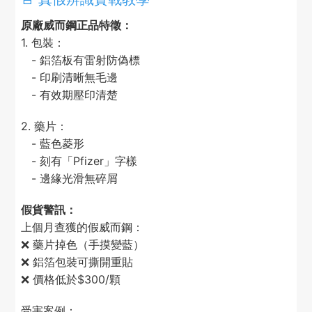
原廠威而鋼正品特徵：
1. 包裝：
- 鋁箔板有雷射防偽標
- 印刷清晰無毛邊
- 有效期壓印清楚
2. 藥片：
- 藍色菱形
- 刻有「Pfizer」字樣
- 邊緣光滑無碎屑
假貨警訊：
上個月查獲的假威而鋼：
❌ 藥片掉色（手摸變藍）
❌ 鋁箔包裝可撕開重貼
❌ 價格低於$300/顆
受害案例：