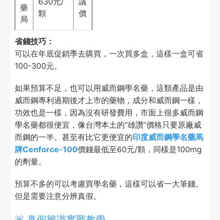
630元/
議
藥
顆
價
局
省錢技巧：
可以在年底促銷季去購買，一次買多盒，這樣一盒可省
100-300元。
如果預算不足，也可以用威而鋼學名藥，這類產品是由
威而鋼專利過期後才上市的藥物，成分和威而鋼一樣，
功效也是一樣，因為沒有研發費用，市面上很多威而鋼
學名藥都很便宜，像台灣本土的“雄讚”價格只要原廠威
而鋼的一半。甚至有比它更便宜的
印度威而鋼學名藥馬
牌Cenforce-100
價錢最低至60元/顆，同樣是100mg
的劑量。
預算不多的可以考慮買學名藥，這樣可以省一大筆錢。
但是需要注意分辨真假。
🚨 真假辨識實戰教學