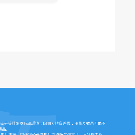
效偉哥等壯陽藥時請謹慎，因個人體質差異，用量及效果可能不
藥品。
哥用法正確，因錯誤的偉哥用法而導致任何事故，本站概不負