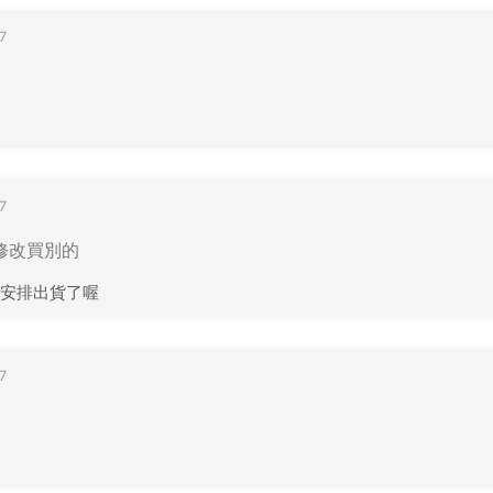
7
7
想修改買別的
安排出貨了喔
7