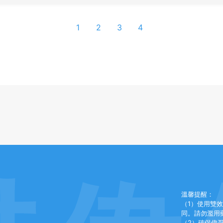
1
2
3
4
溫馨提醒：
（1）使用雙
同。請勿濫用
（2）確保偉