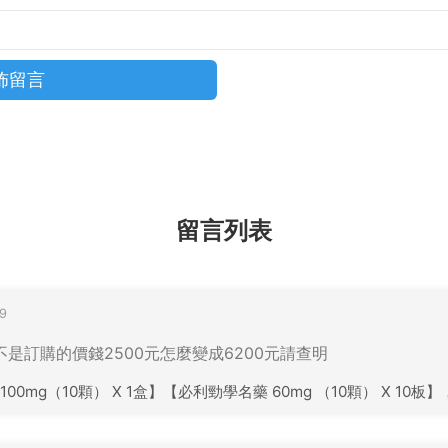
留言列表
9
金額不是訂購的價錢2500元怎麼變成6200元請查明
mg（10顆） X 1盒】【必利勁學名藥 60mg （10顆） X 10板