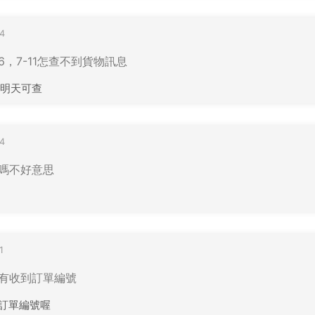
4
76，7-11怎查不到貨物訊息
明天可查
4
嗎不好意思
1
有收到訂單編號
您的訂單編號喔