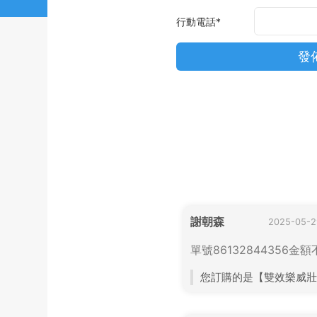
行動電話
*
謝朝森
2025-05-2
單號86132844356
您訂購的是【雙效樂威壯100