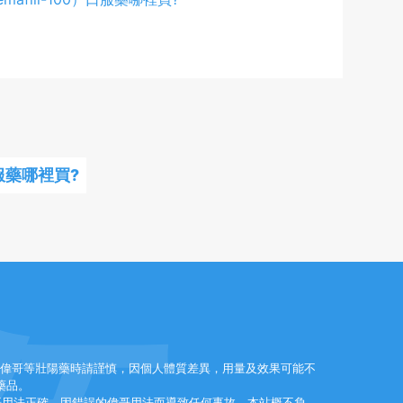
口服藥哪裡買?
效偉哥等壯陽藥時請謹慎，因個人體質差異，用量及效果可能不
藥品。
哥用法正確，因錯誤的偉哥用法而導致任何事故，本站概不負