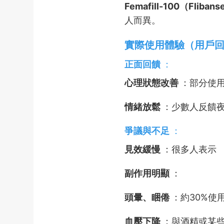
Femafill-100（Flibans
人而異。
實際使用體驗（用戶
正面回饋
：
心理狀態改善
：部分使
情緒放鬆
：少數人反饋
爭議與不足
：
見效緩慢
：很多人表示
副作用明顯
：
頭暈、睏倦
：約30%使
血壓下降
：與酒精或某