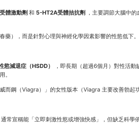
1A受體激動劑
和
5-HT2A受體拮抗劑
，主要調節大腦中的
春藥），而是針對心理與神經化學因素影響的性慾低下
性慾減退症（HSDD）
，即長期（超過6個月）對性活動
用。
而鋼（Viagra）」的女性版本（Viagra 主要改善勃
）通常宣稱能「立即刺激性慾或增強快感」，但缺乏科學