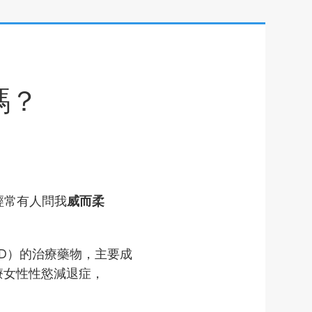
嗎？
經常有人問我
威而柔
D）的治療藥物，主要成
療女性性慾減退症，