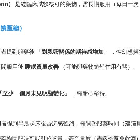
erin）
是經臨床試驗核可的藥物，需長期服用（每日一次
回饋匯總）
用者提到服藥後
「對親密關係的期待感增加」
，性幻想頻
夜間服用後
睡眠質量改善
（可能與藥物鎮靜作用有關）。
「至少一個月未見明顯變化」
，需耐心堅持。
用者提到早晨起床後昏沉感強烈，需調整服藥時間（建議
些藥物同服時可能引發眩暈，甚至暈厥（需嚴格避免飲酒