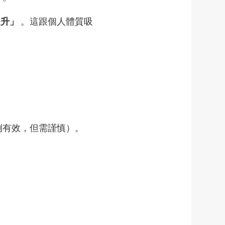
提升」
。這跟個人體質吸
例有效，但需謹慎）。