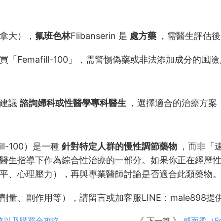
拿大），
氟班色林
Flibanserin 是
處方藥
，需醫生評估後
「Femafill-100」，需警惕偽藥或非法添加成分的風險
，建議
諮詢婦科或性醫學專科醫生
，選擇適合的治療方案
ill-100）是一種
針對特定人群的慢性調節藥物
，而非「
醫生指導下作為綜合性治療的一部分。如果你正在經歷
平、心理壓力），再與專業醫師討論是否適合此類藥物
量、副作用等），請留言或加客服LINE：male898
格以及購買全攻略
《 下一篇 》
威而柔（Fe