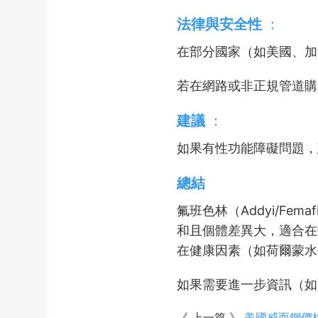
法律與安全性
：
在部分國家（如美國、加
若在網路或非正規管道購買
建議
：
如果有性功能障礙問題
總結
氟班色林（Addyi/Femaf
和且個體差異大，適合在
在健康因素（如荷爾蒙水
如果需要進一步資訊（如劑
《 上一篇 》
美國威而鋼價