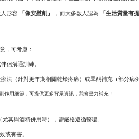
數人形容
「像安慰劑」
，而大多數人認為
「生活質量有
意，可考慮：
或伴侶溝通訓練。
素療法（針對更年期相關乾燥疼痛）或睪酮補充（部分病
副作用細節，可提供更多背景資訊，我會盡力補充！
（尤其與酒精併用時），需嚴格遵循醫囑。
效或有害。