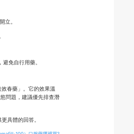
開立。
。
，避免自行用藥。
速效春藥」。它的效果溫
性慾問題，建議優先排查潛
。
提供更具體的回答。
mafill-100）口服藥哪裡買?