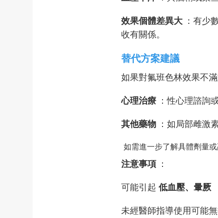
效果個體差異大
：有少
收有關係。
替代方案建議
如果對氟班色林效果不滿
心理治療
：性心理諮詢
其他藥物
：如局部雌激
如需進一步了解具體劑量或
注意事項
：
可能引起
低血壓、暈厥
未經醫師指導使用可能無