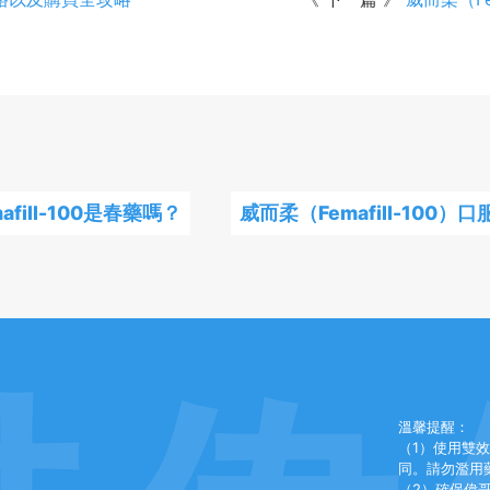
afill-100是春藥嗎？
威而柔（Femafill-100）
溫馨提醒：
（1）使用雙
同。請勿濫用
（2）確保偉