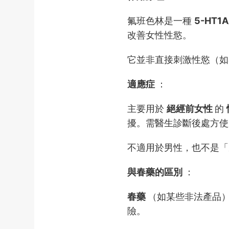
氟班色林是一種
5-HT
改善女性性慾。
它並非直接刺激性慾（如
適應症
：
主要用於
絕經前女性
的
擾。需醫生診斷後處方使
不適用於男性，也不是「威
與春藥的區別
：
春藥
（如某些非法產品
險。